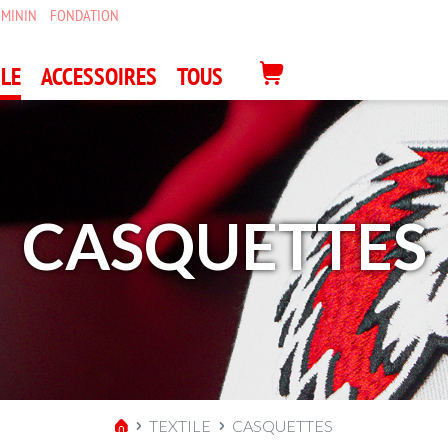
ÉMININ
FONDATION
ILE
ACCESSOIRES
TOUS
CASQUETTES
TEXTILE
CASQUETTES